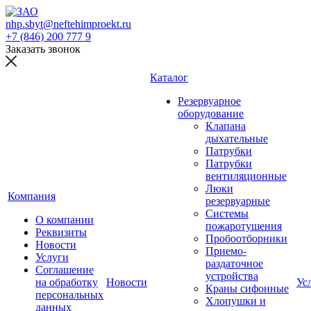
nhp.sbyt@neftehimproekt.ru
+7 (846) 200 777 9
Заказать звонок
Каталог
Резервуарное
оборудование
Клапана
дыхательные
Патрубки
Патрубки
вентиляционные
Люки
Компания
резервуарные
Системы
О компании
пожаротушения
Реквизиты
Пробоотборники
Новости
Приемо-
Услуги
раздаточное
Соглашение
устройства
на обработку
Новости
Ус
Краны сифонные
персональных
Хлопушки и
данных