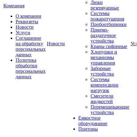
Люки
Компания
резервуарные
Системы
О компании
пожаротушения
Реквизиты
Пробоотборники
Новости
Приемо-
Услуги
раздаточное
Соглашение
устройства
на обработку
Новости
Ус
Краны сифонные
персональных
Хлопушки и
данных
механизмы
Политика
управления
обработки
Заборные
персональных
устройства
данных
Системы
компенсации
нагрузок
Смесители
жидкостей
Перемешивающие
устройства
Емкостное
оборудование
Понтоны