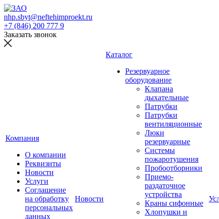
nhp.sbyt@neftehimproekt.ru
+7 (846) 200 777 9
Заказать звонок
Каталог
Резервуарное
оборудование
Клапана
дыхательные
Патрубки
Патрубки
вентиляционные
Люки
Компания
резервуарные
Системы
О компании
пожаротушения
Реквизиты
Пробоотборники
Новости
Приемо-
Услуги
раздаточное
Соглашение
устройства
на обработку
Новости
Ус
Краны сифонные
персональных
Хлопушки и
данных