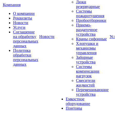
Люки
Компания
резервуарные
Системы
О компании
пожаротушения
Реквизиты
Пробоотборники
Новости
Приемо-
Услуги
раздаточное
Соглашение
устройства
на обработку
Новости
Ус
Краны сифонные
персональных
Хлопушки и
данных
механизмы
Политика
управления
обработки
Заборные
персональных
устройства
данных
Системы
компенсации
нагрузок
Смесители
жидкостей
Перемешивающие
устройства
Емкостное
оборудование
Понтоны