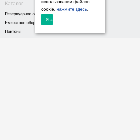
использовании файлов
Каталог
cookie,
нажмите здесь
.
Резервуарное оборудование
Я согласен
Емкостное оборудование
Понтоны
Компания
О компании
Проекты
Реквизиты
Галерея
Новости
Статьи
Услуги
Соглашение на обработку
персональных данных
Политика обработки
персональных данных
Контакты
+7 (846) 200-777-9