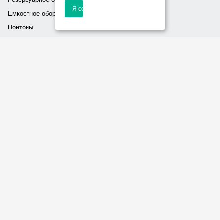
Я согласен
Емкостное оборудование
Понтоны
Компания
О компании
Проекты
Реквизиты
Галерея
Новости
Статьи
Услуги
Соглашение на обработку
персональных данных
Политика обработки
персональных данных
Контакты
+7 (846) 200-777-9
info@neftehimproekt.ru